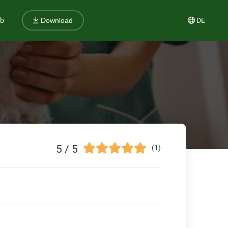
ub
DE
Download
5 / 5
(1)