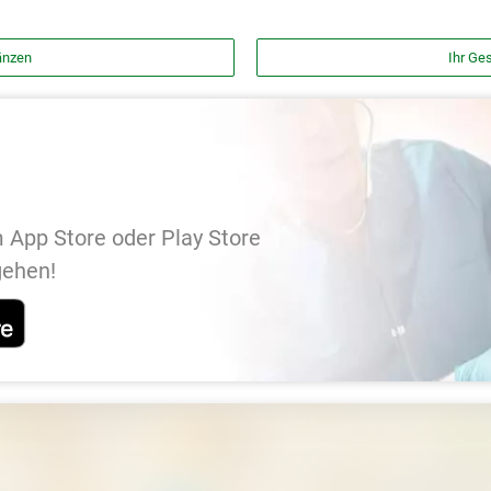
änzen
Ihr Ges
 App Store oder Play Store
gehen!