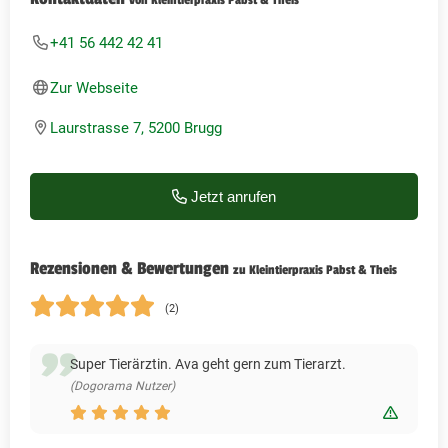
+41 56 442 42 41
Zur Webseite
Laurstrasse 7, 5200 Brugg
Jetzt anrufen
Rezensionen & Bewertungen
zu Kleintierpraxis Pabst & Theis
(2)
Super Tierärztin. Ava geht gern zum Tierarzt.
(Dogorama Nutzer)
Bewert