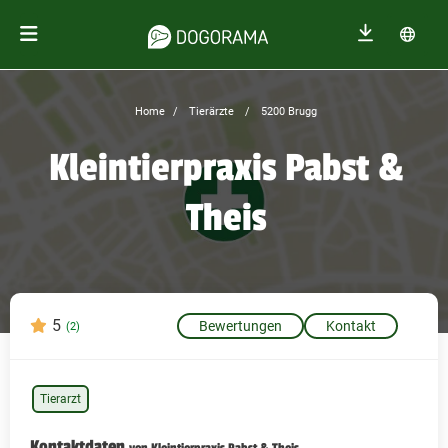
Home
Tierärzte
5200 Brugg
Kleintierpraxis Pabst &
Theis
5
Bewertungen
Kontakt
(2)
Tierarzt
Kontaktdaten
von Kleintierpraxis Pabst & Theis