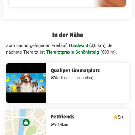
In der Nähe
Zum nächstgelegenen Freilauf:
Hardwald
(3,0 km); der
nächste Tierarzt ist
Tierarztpraxis Schönisteig
(600 m).
Qualipet Limmatplatz
Zürich
(Industriequartier)
Petfriends
5
(1)
Wetzikon